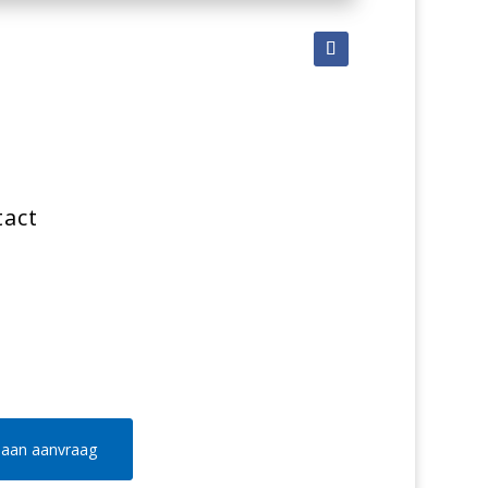
tact
aan aanvraag