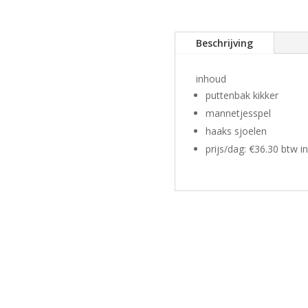
aantal
Beschrijving
inhoud
puttenbak kikker
mannetjesspel
haaks sjoelen
prijs/dag: €36.30 btw in