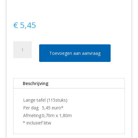
€
5,45
Lange
tafel
Toevoegen aan aanvraag
(115stuks
beschikbaar)
aantal
Beschrijving
Lange tafel (115stuks)
Per dag
5,45 euro*
Afmeting
0,70m x 1,80m
* inclusief btw