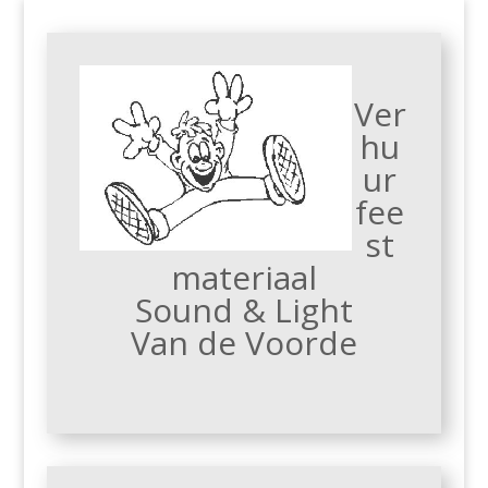
Ver
hu
ur
fee
st
materiaal
Sound & Light
Van de Voorde