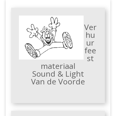
Ver
hu
ur
fee
st
materiaal
Sound & Light
Van de Voorde