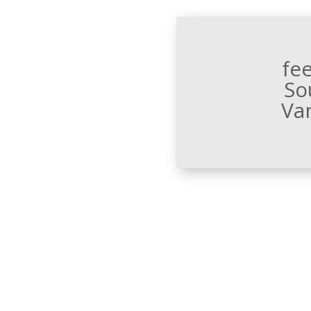
fe
So
Va